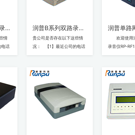
润普单路经济型录音仪
润普B系列双路录音仪
润普单路
些情
贵公司是否存在以下这些情
欢迎使用润
的电话
况： 【1】最近公司的电话
录音仪RP-RF
谱？
费是否有点儿大的离谱？
品凝聚了润普
门的各
【2】最近公司业务部门的各
业丰富的经验
项...
术，...