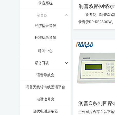
录音系统
润普双路网络录
欢迎使用润普双路
录音仪
录音仪RP-RF2800W
经济型录音仪
品凝聚了润普公司在录
业丰富的经验和领先的
标准型录音仪
术，...
呼叫中心
话务耳麦
语音导航盒
润普无线转有线固话平台
电话改号盒
骚扰电话屏蔽器
贵公司是否存在以下这